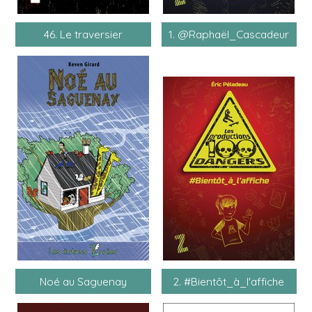
46. Le traversier
1. @Raphaël_Cascadeur
Noé au Saguenay
2. #Bientôt_à_l'affiche