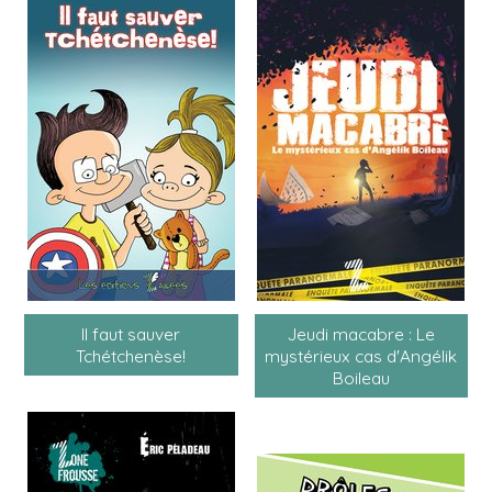
Il faut sauver
Jeudi macabre : Le
Tchétchenèse!
mystérieux cas d'Angélik
Boileau