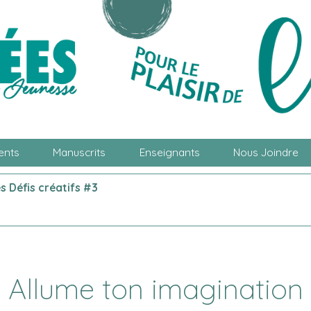
ents
Manuscrits
Enseignants
Nous Joindre
s Défis créatifs #3
Allume ton imagination