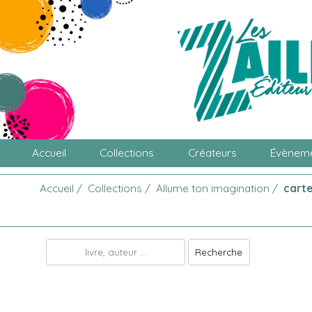
Accueil
Collections
Créateurs
Évènem
Accueil
/
Collections
/
Allume ton imagination
/
carte