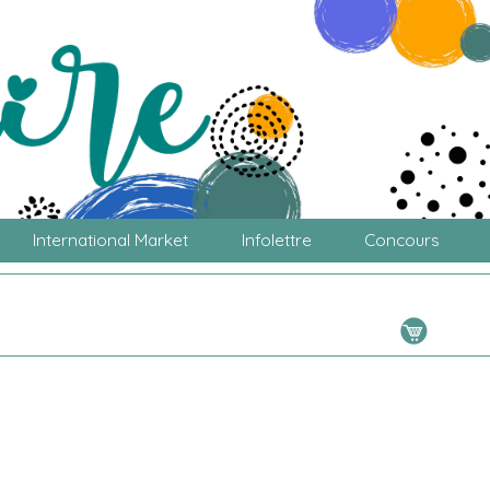
International Market
Infolettre
Concours