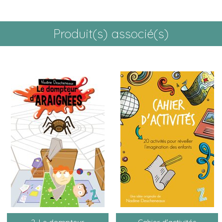
Produit(s) associé(s)
2. Le dompteur
Cahier d'activités