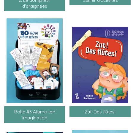
d'araignées
Boîte #3 Allume ton
Zut! Des flûtes!
imagination