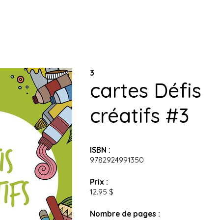
3
cartes Défis
créatifs #3
ISBN :
9782924991350
Prix :
12.95 $
Nombre de pages :