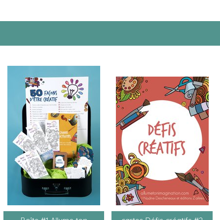
Boîte #1 Allume ton
cartes Défis créatifs #2