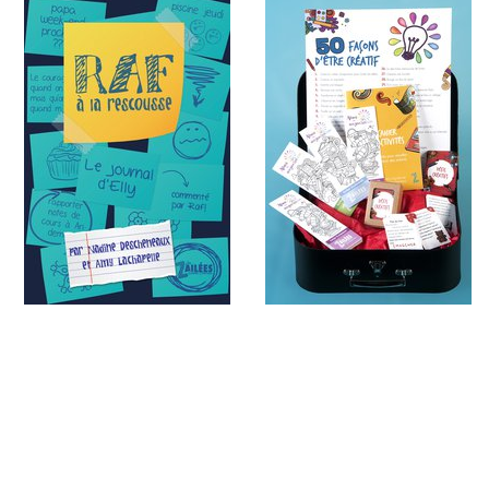
Le journal d'Elly
Boîte #2 Allume ton
imagination