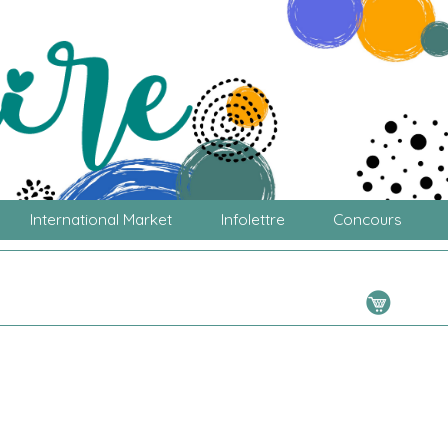
International Market
Infolettre
Concours