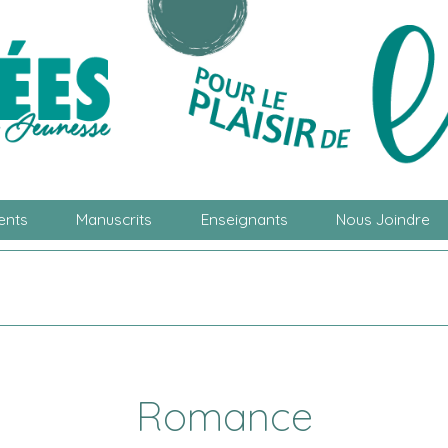
ents
Manuscrits
Enseignants
Nous Joindre
Romance