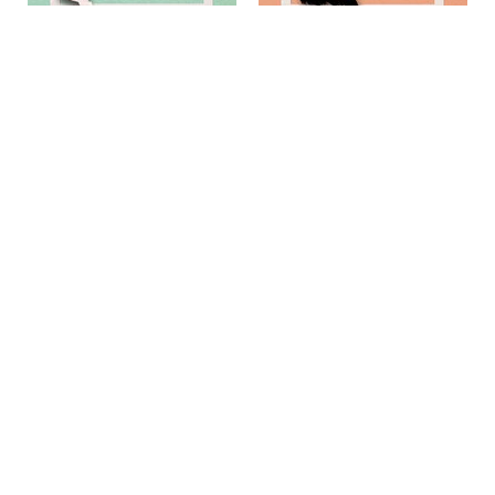
2. Maxim et Loïc | Solo et
4. Maxim et Loïc | Amour à
bémols
contretemps