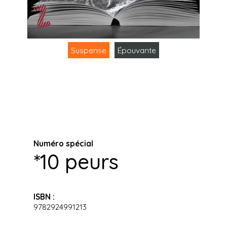
Suspense
Épouvante
Numéro spécial
*10 peurs
ISBN :
9782924991213